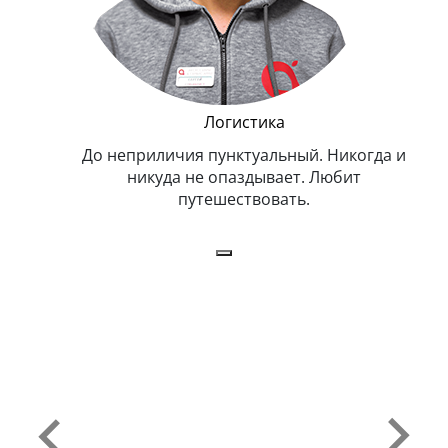
и Эппл
Логистика
тельный.
До неприличия пунктуальный. Никогда и
Оче
н. Любит
никуда не опаздывает. Любит
.
путешествовать.
з