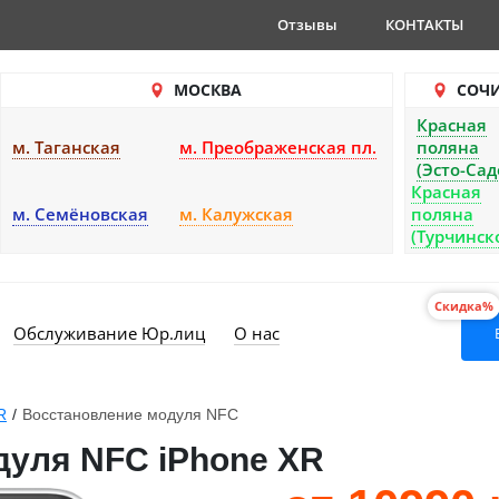
Отзывы
КОНТАКТЫ
МОСКВА
СОЧ
Красная
м. Таганская
м. Преображенская пл.
поляна
(Эсто-Сад
Красная
м. Семёновская
м. Калужская
поляна
(Турчинск
Скидка%
Обслуживание Юр.лиц
О нас
R
/
Восстановление модуля NFC
дуля NFC iPhone XR