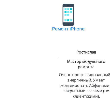
Ремонт iPhone
Сергей
Ростислав
Логистика
Мастер модульного
ремонта
До неприличия
пунктуальный. Никогда и
Очень профессиональный
о
никуда не опаздывает.
энергичный. Умеет
Любит путешествовать.
жонглировать Айфонами 
закрытыми глазами (не
клиентскими).