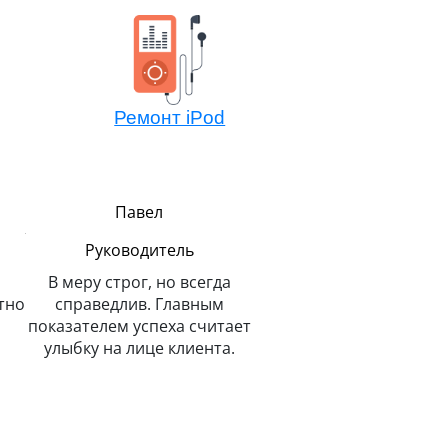
Ремонт iPod
Павел
Алексей
Руководитель
Мастер компонентно
ремонта
В меру строг, но всегда
тно
справедлив. Главным
Не боится сложных зада
показателем успеха считает
потому всегда легко 
улыбку на лице клиента.
решает. Любит и спас
животных.