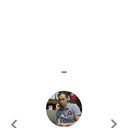
нта
о ее
ересный