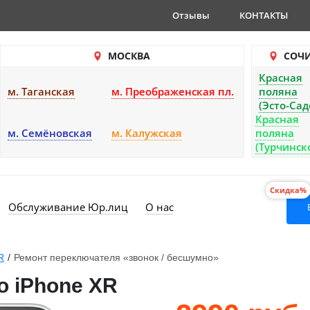
Отзывы
КОНТАКТЫ
МОСКВА
СОЧ
Красная
м. Таганская
м. Преображенская пл.
поляна
(Эсто-Сад
Красная
м. Семёновская
м. Калужская
поляна
(Турчинск
Скидка%
Обслуживание Юр.лиц
О нас
R
/
Ремонт переключателя «звонок / бесшумно»
о iPhone XR