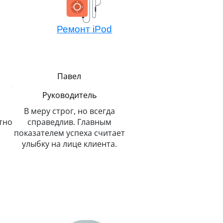
Ремонт iPod
Павел
Алексей
Руководитель
Мастер компонентно
ремонта
В меру строг, но всегда
тно
справедлив. Главным
Не боится сложных зада
показателем успеха считает
потому всегда легко 
улыбку на лице клиента.
решает. Любит и спас
животных.