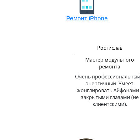
Ремонт iPhone
Сергей
Ростислав
Логистика
Мастер модульного
ремонта
До неприличия
пунктуальный. Никогда и
Очень профессиональный
о
никуда не опаздывает.
энергичный. Умеет
Любит путешествовать.
жонглировать Айфонами 
закрытыми глазами (не
клиентскими).