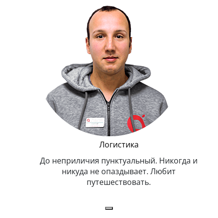
и Эппл
Логистика
тельный.
До неприличия пунктуальный. Никогда и
Оче
н. Любит
никуда не опаздывает. Любит
.
путешествовать.
з