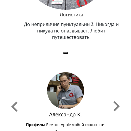
и Эппл
Логистика
тельный.
До неприличия пунктуальный. Никогда и
Оче
н. Любит
никуда не опаздывает. Любит
.
путешествовать.
з
Александр К.
Профиль:
Ремонт Apple любой сложности.