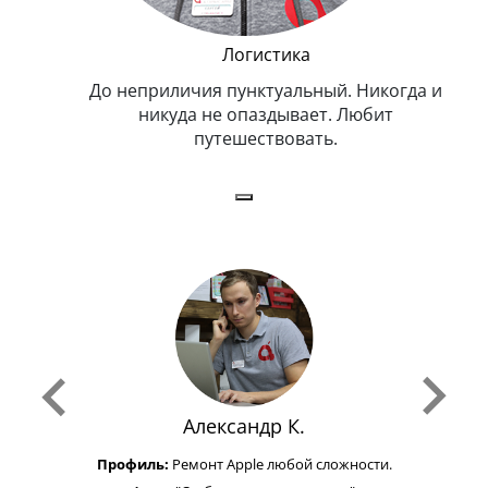
и Эппл
Логистика
тельный.
До неприличия пунктуальный. Никогда и
Оче
н. Любит
никуда не опаздывает. Любит
.
путешествовать.
з
Александр К.
Профиль:
Ремонт Apple любой сложности.